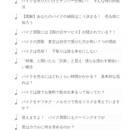
バイクを売りたいけどナンバーが無い！ そんな時の対処
法
【図解】あなたのバイクの値段はこう決まる！ 売る前に
知ろう
バイク買取には【雨の日サービス】が隠されている？！
バイクの買取 査定は自宅で受けた方が良い７つの理由
バイクは売却！ 下取りは誰も幸せにしない
「時価」と聞いたら「詐欺」と思え : 僕らを惑わす都合い
い概念
バイクを売るにはどれくらい時間がかかる？ 基本的な流
れは？
バイクは誰でも無料で処分出来るって知ってた？
バイクをヤフオク・メルカリで売るリスクを考えています
か？
使えますよ！ バイク買取にもクーリングオフが
君はカウルに何を求めるのか？