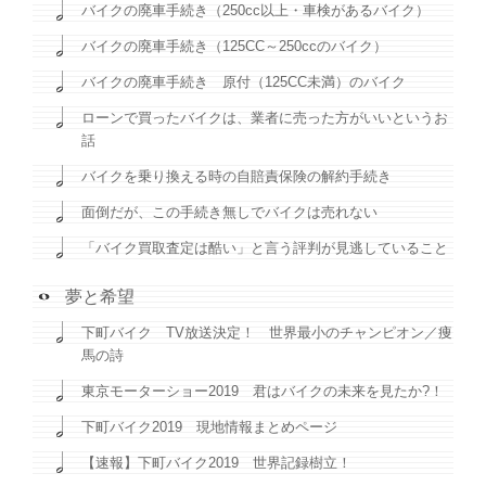
バイクの廃車手続き（250cc以上・車検があるバイク）
バイクの廃車手続き（125CC～250ccのバイク）
バイクの廃車手続き 原付（125CC未満）のバイク
ローンで買ったバイクは、業者に売った方がいいというお
話
バイクを乗り換える時の自賠責保険の解約手続き
面倒だが、この手続き無しでバイクは売れない
「バイク買取査定は酷い」と言う評判が見逃していること
夢と希望
下町バイク TV放送決定！ 世界最小のチャンピオン／痩
馬の詩
東京モーターショー2019 君はバイクの未来を見たか?！
下町バイク2019 現地情報まとめページ
【速報】下町バイク2019 世界記録樹立！