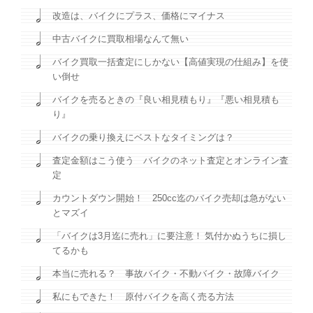
改造は、バイクにプラス、価格にマイナス
中古バイクに買取相場なんて無い
バイク買取一括査定にしかない【高値実現の仕組み】を使
い倒せ
バイクを売るときの『良い相見積もり』『悪い相見積も
り』
バイクの乗り換えにベストなタイミングは？
査定金額はこう使う バイクのネット査定とオンライン査
定
カウントダウン開始！ 250cc迄のバイク売却は急がない
とマズイ
「バイクは3月迄に売れ」に要注意！ 気付かぬうちに損し
てるかも
本当に売れる？ 事故バイク・不動バイク・故障バイク
私にもできた！ 原付バイクを高く売る方法