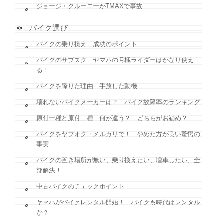
ジョージ・クルーニーがTMAXで事故
バイク選び
バイクの乗り換え 成功のポイント
バイクのサブスク ヤマハの月極ライダーはかなり使え
る！
バイクを降りた理由 手放した動機
壊れないバイクメーカーは？ バイク故障率のランキング
原付一種と原付二種 何が違う？ どちらがお勧め？
バイクをヤフオク・メルカリで！ やめた方が良い驚愕の
事実
バイクの置き場所が無い、乗り換えたい、増車したい、全
部解決！
中古バイクのチェックポイント
ヤマハがバイクレンタル開始！ バイクも時代はレンタル
か？