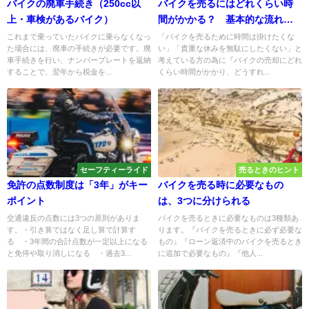
バイクの廃車手続き（250cc以
バイクを売るにはどれくらい時
上・車検があるバイク）
間がかかる？ 基本的な流れ
は？
これまで乗っていたバイクに乗らなくなっ
「バイクを売るために時間は掛けたくな
た場合には、廃車の手続きが必要です。廃
い」「貴重な休みを無駄にしたくない」と
車手続きを行い、ナンバープレートを返納
考えている方の為に『バイクの売却にどれ
することで、翌年から税金を...
くらい時間がかかり、どうすれ...
セーフティーライド
売るときのヒント
免許の点数制度は「3年」がキー
バイクを売る時に必要なもの
ポイント
は、3つに分けられる
交通違反の点数には3つの原則がありま
バイクを売るときに必要なものは3種類あ
す。・引き算ではなく足し算で計算す
ります。『バイクを売るときに必ず必要な
る ・3年間の合計点数が一定以上になる
もの』『ローン返済中のバイクを売るとき
と免停や取り消しになる ・過去3...
に追加で必要なもの』『他人...